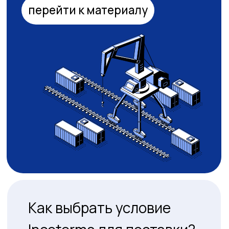
Как выбрать условие
Incoterms для поставки?
подробнее
Типы и размеры
контейнеров
подробнее