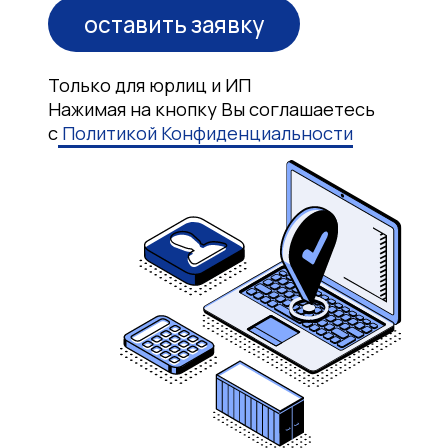
О нас
Справочник логиста
Контакты
Услуги
Морские контейнерные
перевозки
Железнодорожные перевозки
Авиационные перевозки
Автомобильные перевозки
Негабаритные перевозки
Мультимодальные перевозки
Сборные перевозки
Таможенное оформление
Импорт товара из Европы в РФ
© 2021-2026 ВИВО
Политика
ЛОГИСТИК.
конфиденциальности
Все права защищены